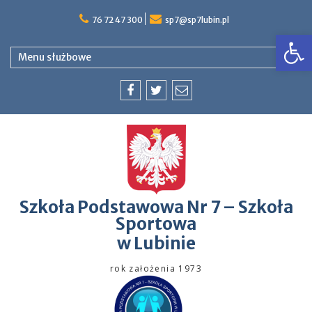
76 72 47 300
sp7@sp7lubin.pl
Op
Menu służbowe
Szkoła Podstawowa Nr 7 – Szkoła
Sportowa
w Lubinie
rok założenia 1973