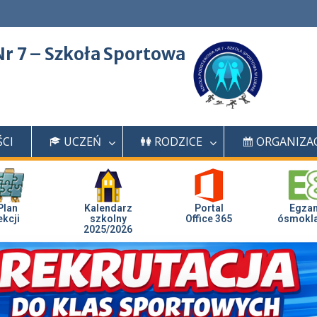
r 7 – Szkoła Sportowa
CI
UCZEŃ
RODZICE
ORGANIZA
Plan
Kalendarz
Portal
Egza
ekcji
szkolny
Office 365
ósmokla
2025/2026