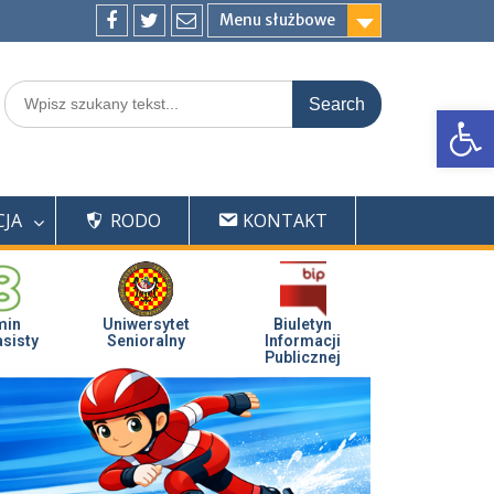
Menu służbowe
Op
CJA
RODO
KONTAKT
min
Uniwersytet
Biuletyn
sisty
Senioralny
Informacji
Publicznej