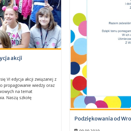
cja akcji
ię VI edycja akcji związanej z
yło propagowanie wiedzy oraz
awowych na temat
ia. Naszą szkołę
Podziękowania od Wr
09.09.2019