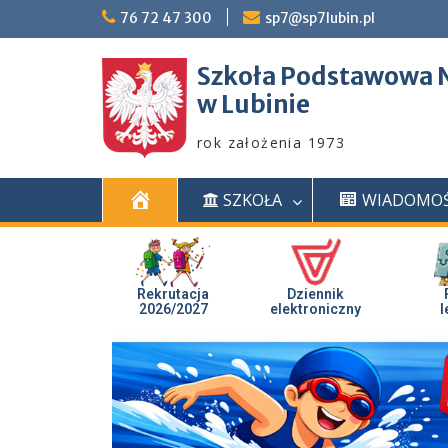
76 72 47 300
sp7@sp7lubin.pl
Szkoła Podstawowa N
w Lubinie
rok założenia 1973
S
SZKOŁA
WIADOMOŚ
t
a
r
t
Rekrutacja
Dziennik
2026/2027
elektroniczny
l