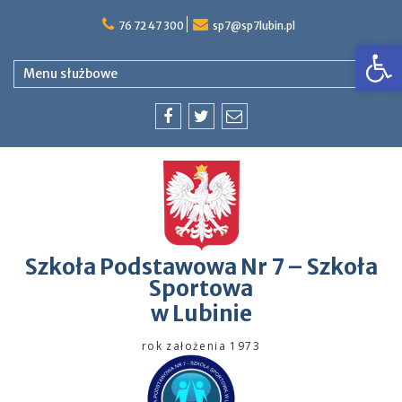
76 72 47 300
sp7@sp7lubin.pl
Op
Menu służbowe
Szkoła Podstawowa Nr 7 – Szkoła
Sportowa
w Lubinie
rok założenia 1973