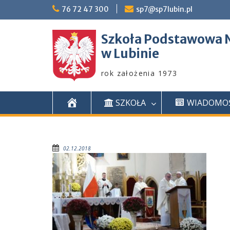
76 72 47 300
sp7@sp7lubin.pl
Szkoła Podstawowa N
w Lubinie
rok założenia 1973
S
SZKOŁA
WIADOMOŚ
t
a
r
02.12.2018
t