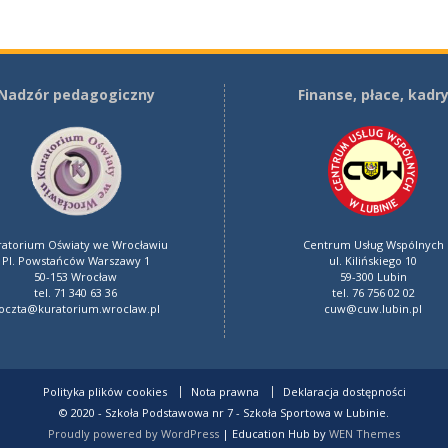
Nadzór pedagogiczny
Finanse, płace, kadr
Centrum Usług Wspólnych
ratorium Oświaty we Wrocławiu
ul. Kilińskiego 10
Pl. Powstańców Warszawy 1
59-300 Lubin
50-153 Wrocław
tel. 76 756 02 02
tel. 71 340 63 36
cuw@cuw.lubin.pl
oczta@kuratorium.wroclaw.pl
Polityka plików cookies
Nota prawna
Deklaracja dostępności
© 2020 - Szkoła Podstawowa nr 7 - Szkoła Sportowa w Lubinie.
Proudly powered by WordPress
|
Education Hub by
WEN Themes