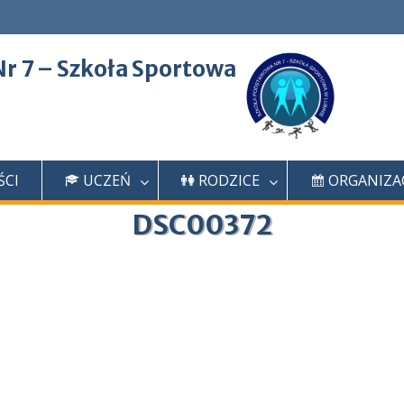
r 7 – Szkoła Sportowa
CI
UCZEŃ
RODZICE
ORGANIZA
DSC00372