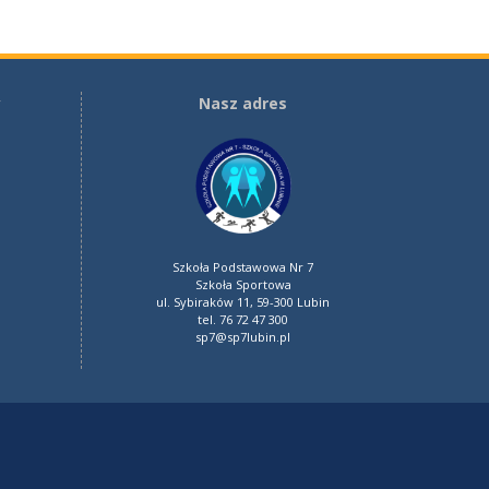
y
Nasz adres
Szkoła Podstawowa Nr 7
Szkoła Sportowa
ul. Sybiraków 11, 59-300 Lubin
tel. 76 72 47 300
sp7@sp7lubin.pl