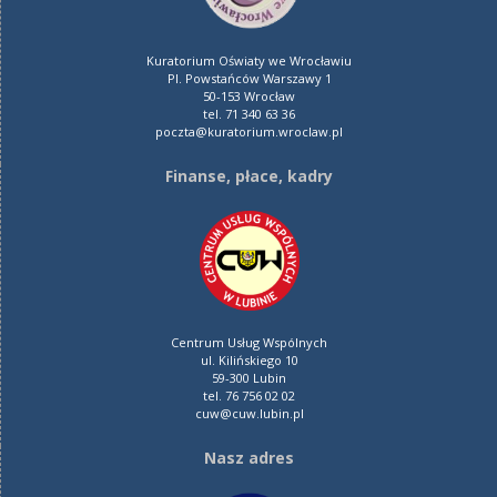
Kuratorium Oświaty we Wrocławiu
Pl. Powstańców Warszawy 1
50-153 Wrocław
tel. 71 340 63 36
poczta@kuratorium.wroclaw.pl
Finanse, płace, kadry
Centrum Usług Wspólnych
ul. Kilińskiego 10
59-300 Lubin
tel. 76 756 02 02
cuw@cuw.lubin.pl
Nasz adres