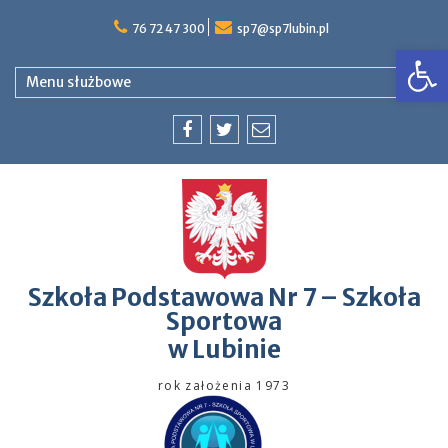
76 72 47 300
sp7@sp7lubin.pl
Op
Menu służbowe
Szkoła Podstawowa Nr 7 – Szkoła
Sportowa
w Lubinie
rok założenia 1973