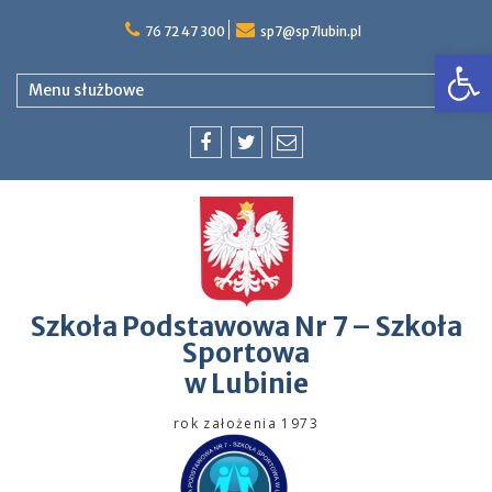
76 72 47 300
sp7@sp7lubin.pl
Op
Menu służbowe
Szkoła Podstawowa Nr 7 – Szkoła
Sportowa
w Lubinie
rok założenia 1973