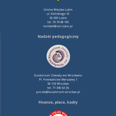
Gmina Miejska Lubin
ul. Kilińskiego 10
59-300 Lubin
tel. 76 74 68 100
kontakt@um.lubin.pl
Nadzór pedagogiczny
Kuratorium Oświaty we Wrocławiu
Pl. Powstańców Warszawy 1
50-153 Wrocław
tel. 71 340 63 36
poczta@kuratorium.wroclaw.pl
Finanse, płace, kadry