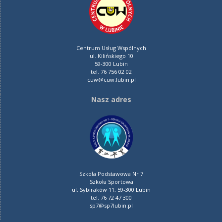
Centrum Usług Wspólnych
ul. Kilińskiego 10
59-300 Lubin
tel. 76 756 02 02
cuw@cuw.lubin.pl
Nasz adres
Szkoła Podstawowa Nr 7
Szkoła Sportowa
ul. Sybiraków 11, 59-300 Lubin
tel. 76 72 47 300
sp7@sp7lubin.pl