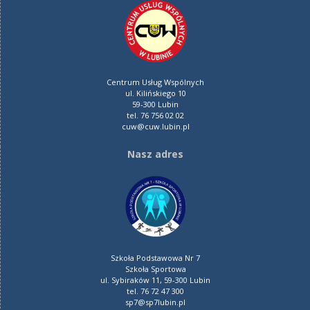
Centrum Usług Wspólnych
ul. Kilińskiego 10
59-300 Lubin
tel. 76 756 02 02
cuw@cuw.lubin.pl
Nasz adres
Szkoła Podstawowa Nr 7
Szkoła Sportowa
ul. Sybiraków 11, 59-300 Lubin
tel. 76 72 47 300
sp7@sp7lubin.pl