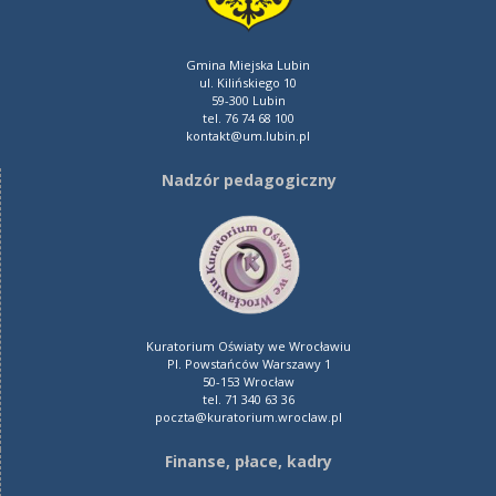
Gmina Miejska Lubin
ul. Kilińskiego 10
59-300 Lubin
tel. 76 74 68 100
kontakt@um.lubin.pl
Nadzór pedagogiczny
Kuratorium Oświaty we Wrocławiu
Pl. Powstańców Warszawy 1
50-153 Wrocław
tel. 71 340 63 36
poczta@kuratorium.wroclaw.pl
Finanse, płace, kadry