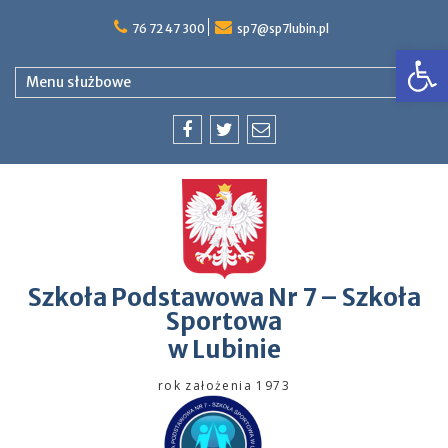
76 72 47 300
sp7@sp7lubin.pl
Op
Menu służbowe
Szkoła Podstawowa Nr 7 – Szkoła
Sportowa
w Lubinie
rok założenia 1973